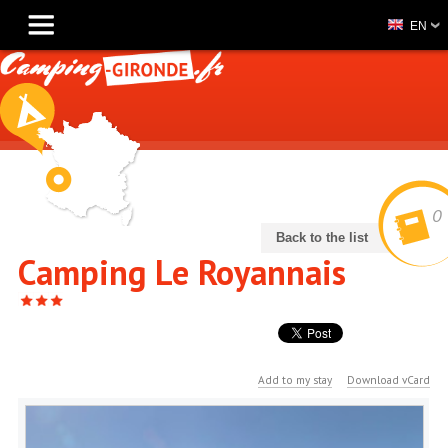
EN
0
Back to the list
Camping Le Royannais
Add to my stay
Download vCard