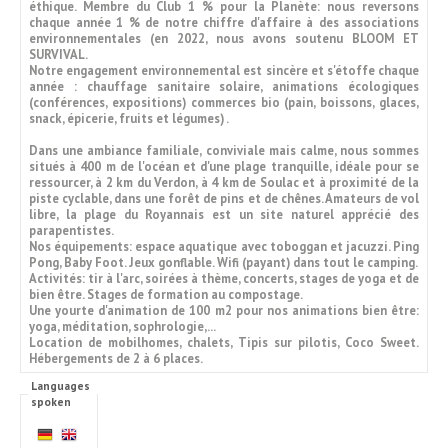
éthique. Membre du Club 1 % pour la Planète: nous reversons
chaque année 1 % de notre chiffre d'affaire à des associations
environnementales (en 2022, nous avons soutenu BLOOM ET
SURVIVAL.
Notre engagement environnemental est sincère et s'étoffe chaque
année : chauffage sanitaire solaire, animations écologiques
(conférences, expositions) commerces bio (pain, boissons, glaces,
snack, épicerie, fruits et légumes) .
Dans une ambiance familiale, conviviale mais calme, nous sommes
situés à 400 m de l'océan et d'une plage tranquille, idéale pour se
ressourcer, à 2 km du Verdon, à 4 km de Soulac et à proximité de la
piste cyclable, dans une forêt de pins et de chênes. Amateurs de vol
libre, la plage du Royannais est un site naturel apprécié des
parapentistes.
Nos équipements: espace aquatique avec toboggan et jacuzzi. Ping
Pong, Baby Foot. Jeux gonflable. Wifi (payant) dans tout le camping.
Activités: tir à l'arc, soirées à thème, concerts, stages de yoga et de
bien être. Stages de formation au compostage.
Une yourte d'animation de 100 m2 pour nos animations bien être:
yoga, méditation, sophrologie,...
Location de mobilhomes, chalets, Tipis sur pilotis, Coco Sweet.
Hébergements de 2 à 6 places.
Languages
spoken