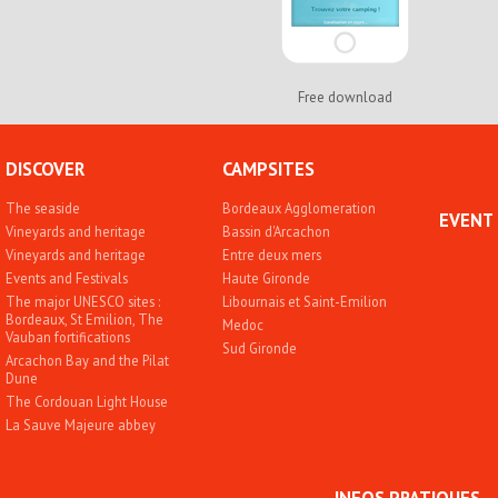
Free download
DISCOVER
CAMPSITES
The seaside
Bordeaux Agglomeration
EVENT
Vineyards and heritage
Bassin d'Arcachon
Vineyards and heritage
Entre deux mers
Events and Festivals
Haute Gironde
The major UNESCO sites :
Libournais et Saint-Emilion
Bordeaux, St Emilion, The
Medoc
Vauban fortifications
Sud Gironde
Arcachon Bay and the Pilat
Dune
The Cordouan Light House
La Sauve Majeure abbey
INFOS PRATIQUES