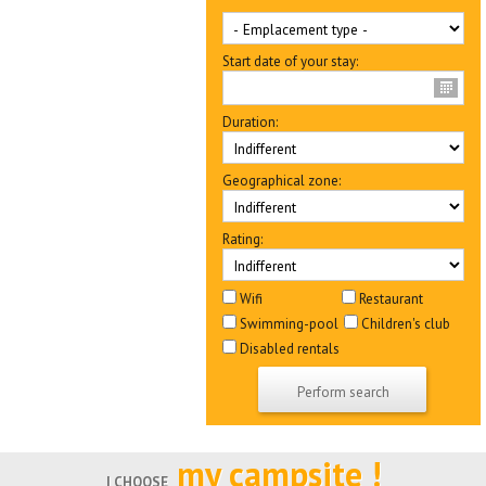
Start date of your stay:
Duration:
Geographical zone:
Rating:
Wifi
Restaurant
Swimming-pool
Children's club
Disabled rentals
my campsite !
I CHOOSE