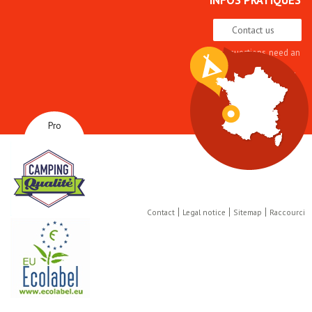
Contact us
Any questions, need an
advice
Quality approach and
label
Brochures
How to get here
Pro
Contact
Legal notice
Sitemap
Raccourci