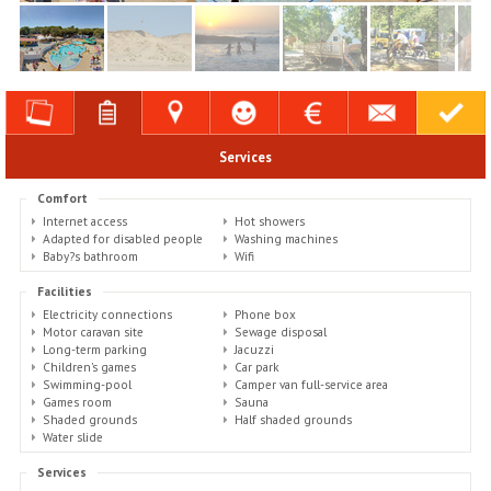
Services
Comfort
Internet access
Hot showers
Adapted for disabled people
Washing machines
Baby?s bathroom
Wifi
Facilities
Electricity connections
Phone box
Motor caravan site
Sewage disposal
Long-term parking
Jacuzzi
Children's games
Car park
Swimming-pool
Camper van full-service area
Games room
Sauna
Shaded grounds
Half shaded grounds
Water slide
Services