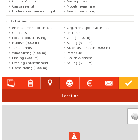
Children's club
Gas supplies
Caravan rental
Mobile home hire
Under surveillance at night
Area closed at night
Activities
entertainment for children
Organised sports activities
Concerts
Lectures
Local product tasting
Golf (10000 m)
Nudism (4000 m)
Sailing (3000 m)
Table tennis
Supervised beach (3000 m)
Windsurfing (3000 m)
Petanque
Fishing (3000 m)
Health & fitness
Evening entertainment
Sailing (3000 m)
Horse-riding (5000 m)
Location